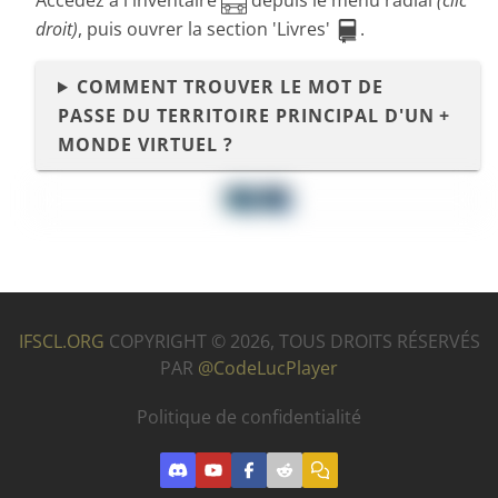
Accédez à l'inventaire
depuis le menu radial
(clic
droit)
, puis ouvrer la section 'Livres'
.
COMMENT TROUVER LE MOT DE
PASSE DU TERRITOIRE PRINCIPAL D'UN
MONDE VIRTUEL ?
IFSCL.ORG
COPYRIGHT © 2026,
TOUS DROITS RÉSERVÉS
PAR
@CodeLucPlayer
Politique de confidentialité