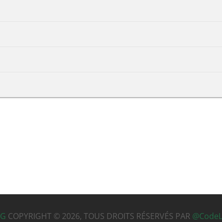
RG
COPYRIGHT © 2026,
TOUS DROITS RÉSERVÉS PAR
@CodeL