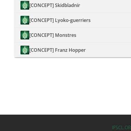
[CONCEPT] Skidbladnir
[CONCEPT] Lyoko-guerriers
[CONCEPT] Monstres
[CONCEPT] Franz Hopper
IFSCL.O