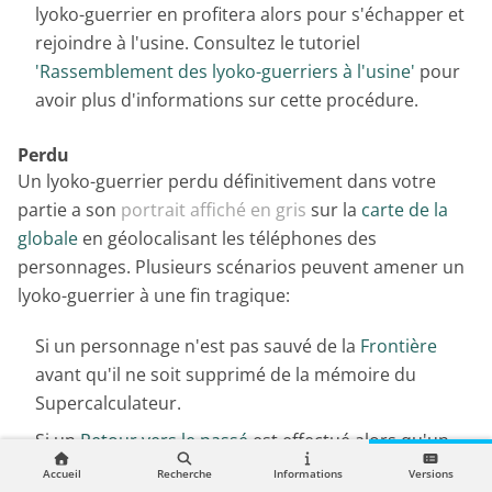
lyoko-guerrier en profitera alors pour s'échapper et
rejoindre à l'usine. Consultez le tutoriel
'Rassemblement des lyoko-guerriers à l'usine'
pour
avoir plus d'informations sur cette procédure.
Perdu
Un lyoko-guerrier perdu définitivement dans votre
partie a son
portrait affiché en gris
sur la
carte de la
globale
en géolocalisant les téléphones des
personnages. Plusieurs scénarios peuvent amener un
lyoko-guerrier à une fin tragique:
Si un personnage n'est pas sauvé de la
Frontière
avant qu'il ne soit supprimé de la mémoire du
Supercalculateur.
Si un
Retour vers le passé
est effectué alors qu'un
personnage est en état de
, capturée
Dévirt. Mortelle
Accueil
Recherche
Informations
Versions