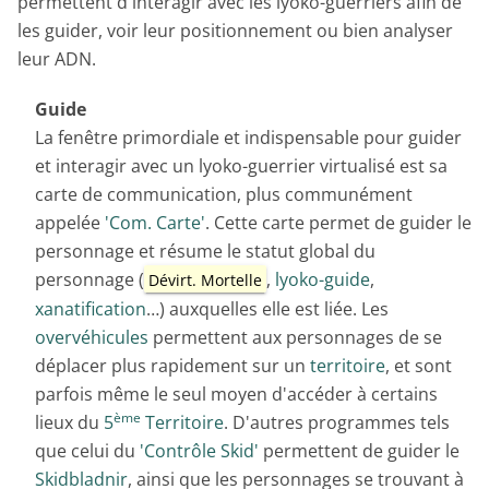
permettent d'interagir avec les lyoko-guerriers afin de
les guider, voir leur positionnement ou bien analyser
leur ADN.
Guide
La fenêtre primordiale et indispensable pour guider
et interagir avec un lyoko-guerrier virtualisé est sa
carte de communication, plus communément
appelée
'Com. Carte'
. Cette carte permet de guider le
personnage et résume le statut global du
personnage (
,
lyoko-guide
,
Dévirt. Mortelle
xanatification
…) auxquelles elle est liée. Les
overvéhicules
permettent aux personnages de se
déplacer plus rapidement sur un
territoire
, et sont
parfois même le seul moyen d'accéder à certains
ème
lieux du
5
Territoire
. D'autres programmes tels
que celui du
'Contrôle Skid'
permettent de guider le
Skidbladnir
, ainsi que les personnages se trouvant à