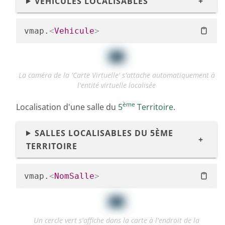
VÉHICULES LOCALISABLES
vmap.
<
Vehicule
>
La caméra de la 'Carte Virtuelle' s'attache automatiquement à
l'entité virtuelle localisée
ème
Localisation d'une salle du
5
Territoire
.
SALLES LOCALISABLES DU 5ÈME
TERRITOIRE
vmap.
<
NomSalle
>
Un cercle vert s'affiche dans la carte à l'endroit de la