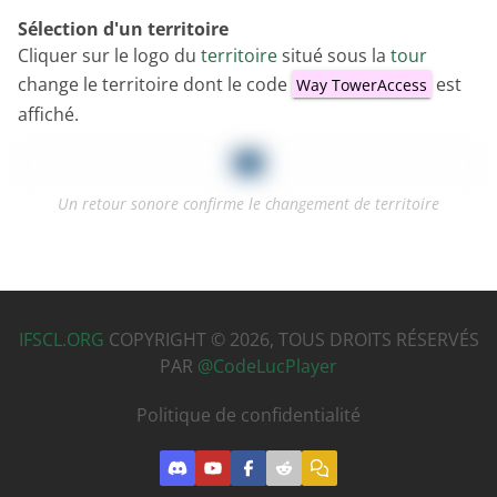
Sélection d'un territoire
Cliquer sur le logo du
territoire
situé sous la
tour
change le territoire dont le code
est
Way TowerAccess
affiché.
Un retour sonore confirme le changement de territoire
IFSCL.ORG
COPYRIGHT © 2026,
TOUS DROITS RÉSERVÉS
PAR
@CodeLucPlayer
Politique de confidentialité