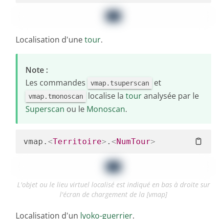
Localisation d'une
tour
.
Note :
Les commandes
et
vmap.tsuperscan
localise la
tour
analysée par le
vmap.tmonoscan
Superscan
ou le
Monoscan
.
vmap.
<
Territoire
>
.
<
NumTour
>
L'objet ou le lieu virtuel localisé est indiqué en bas à droite sur
l'écran de chargement de la [vmap]
Localisation d'un
lyoko-guerrier
.