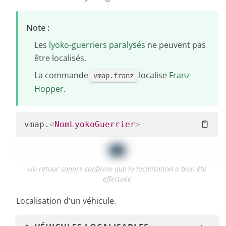
Note :
Les
lyoko-guerriers paralysés
ne peuvent pas
être localisés.
La commande
localise
Franz
vmap.franz
Hopper
.
vmap.
<
NomLyokoGuerrier
>
Un retour sonore confirme que la localisation a bien été
effectuée
Localisation d'un véhicule.