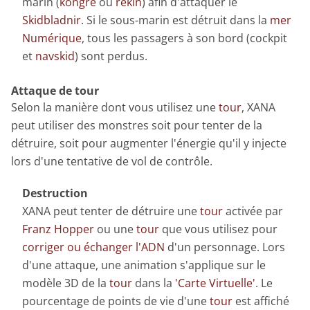
marin (
kongre
ou
rekin
) afin d'attaquer le
Skidbladnir
. Si le sous-marin est détruit dans la
mer
Numérique
, tous les passagers à son bord (cockpit
et
navskid
) sont perdus.
Attaque de tour
Selon la manière dont vous utilisez une
tour
, XANA
peut utiliser des monstres soit pour tenter de la
détruire, soit pour augmenter l'énergie qu'il y injecte
lors d'une tentative de vol de contrôle.
Destruction
XANA peut tenter de détruire une
tour
activée par
Franz Hopper
ou une
tour
que vous utilisez pour
corriger ou échanger l'ADN
d'un personnage. Lors
d'une attaque, une animation s'applique sur le
modèle 3D de la
tour
dans la
'Carte Virtuelle'
. Le
pourcentage de points de vie d'une
tour
est affiché