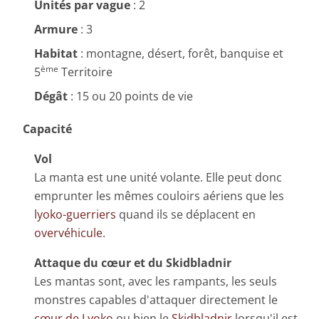
Unités par vague
: 2
Armure
: 3
Habitat
: montagne, désert, forêt, banquise et
ème
5
Territoire
Dégât
: 15 ou 20 points de vie
Capacité
Vol
La manta est une unité volante. Elle peut donc
emprunter les mêmes couloirs aériens que les
lyoko-guerriers
quand ils se déplacent en
overvéhicule
.
Attaque du cœur et du Skidbladnir
Les mantas sont, avec les rampants, les seuls
monstres capables d'attaquer directement le
cœur de Lyoko
ou bien le
Skidbladnir
lorsqu'il est