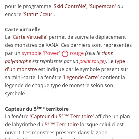
pour le programme
'Skid Contrôle'
,
'Superscan'
ou
encore
'Statut Cœur'
.
Carte virtuelle
La
'Carte Virtuelle'
permet de suivre le déplacement
des monstres de XANA. Ces derniers sont représentés
par un
symbole 'Power'
rouge
(seul le
clone
polymorphe
est représenté par un
point rouge
)
. Le
type
d'un monstre
est indiqué par le symbole présent sur
sa mini-carte. La fenêtre
'Légende Carte'
contient la
légende de chaque type de monstre selon son
symbole.
ème
Capteur du 5
territoire
ème
La fenêtre
'Capteur du 5
Territoire'
affiche un plan
ème
de labyrinthe du
5
Territoire
lorsque celui-ci est
ouvert. Les monstres présents dans la zone