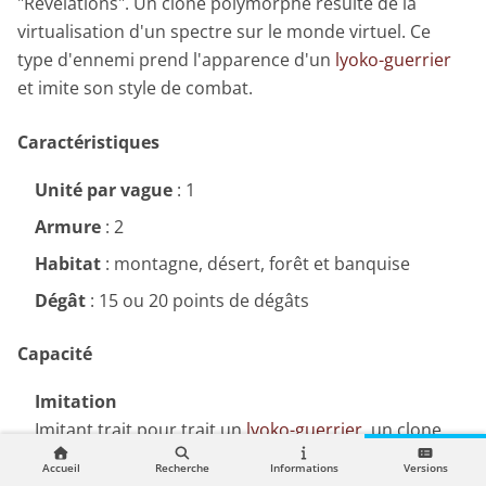
"Révélations". Un clone polymorphe résulte de la
virtualisation d'un spectre sur le monde virtuel. Ce
type d'ennemi prend l'apparence d'un
lyoko-guerrier
et imite son style de combat.
Caractéristiques
Unité par vague
: 1
Armure
: 2
Habitat
: montagne, désert, forêt et banquise
Dégât
: 15 ou 20 points de dégâts
Capacité
Imitation
Imitant trait pour trait un
lyoko-guerrier
, un clone
polymorphe a le même symbole sur sa mini-carte,
Accueil
Recherche
Informations
Versions