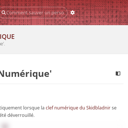
IQUE
e'.
 Numérique'
tiquement lorsque la
clef numérique du Skidbladnir
se
été déverrouillé.